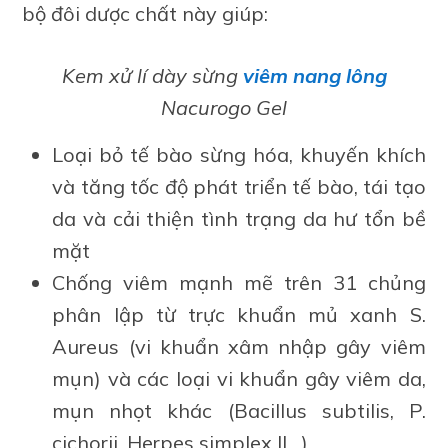
bộ đôi dược chất này giúp:
Kem xử lí dày sừng
viêm nang lông
Nacurogo Gel
Loại bỏ tế bào sừng hóa, khuyến khích
và tăng tốc độ phát triển tế bào, tái tạo
da và cải thiện tình trạng da hư tổn bề
mặt
Chống viêm mạnh mẽ trên 31 chủng
phân lập từ trực khuẩn mủ xanh S.
Aureus (vi khuẩn xâm nhập gây viêm
mụn) và các loại vi khuẩn gây viêm da,
mụn nhọt khác (Bacillus subtilis, P.
cichorii, Herpes simplex II…)