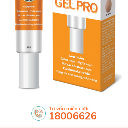
Tư vấn miễn cước
18006626