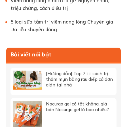
Viêm nang lông ở nách là gì? Nguyên nhân,
triệu chứng, cách điều trị
5 loại sữa tắm trị viêm nang lông Chuyên gia
Da liễu khuyên dùng
Bài viết nổi bật
[Hướng dẫn] Top 7++ cách trị
thâm mụn bằng rau diếp cá đơn
giản tại nhà
Nacurgo gel có tốt không, giá
bán Nacurgo gel là bao nhiêu?