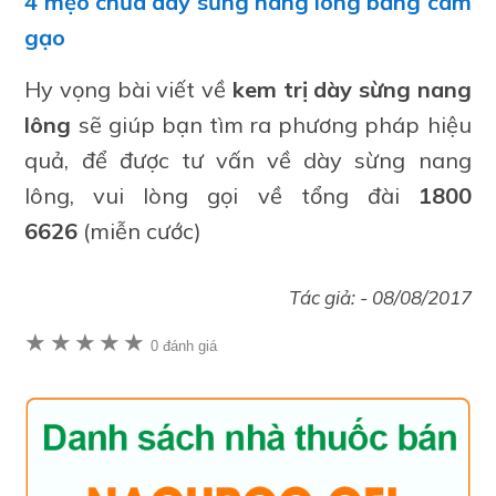
4 mẹo chữa dày sừng nang lông bằng cám
gạo
Hy vọng bài viết về
kem trị dày sừng nang
lông
sẽ giúp bạn tìm ra phương pháp hiệu
quả, để được tư vấn về dày sừng nang
lông, vui lòng gọi về tổng đài
1800
6626
(miễn cước)
Tác giả: -
08/08/2017
★
★
★
★
★
0 đánh giá