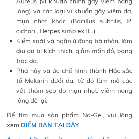
Aureus (vi khuẩn chính gây viêm nang
lông) và các loại vi khuẩn gây viêm da,
mụn nhọt khác (Bacillus subtilis, P.
cichorii, Herpes simplex II…)
Kiểm soát và ngăn ứ đọng bã nhờn, làm
dịu da bị kích thích, giảm mẩn đỏ, bong
tróc da.
Phá hủy và ức chế hình thành Hắc sắc
tố Melanin dưới da, từ đó làm mờ các
vết thâm sẹo do mụn nhọt, viêm nang
lông để lại.
Để tìm mua sản phẩm Na-Gel, vui lòng
xem
ĐIỂM BÁN TẠI ĐÂY