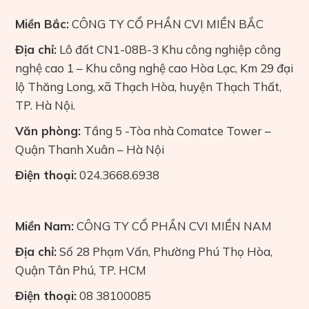
Miền Bắc:
CÔNG TY CỔ PHẦN CVI MIỀN BẮC
Địa chỉ:
Lô đất CN1-08B-3 Khu công nghiệp công
nghệ cao 1 – Khu công nghệ cao Hòa Lạc, Km 29 đại
lộ Thăng Long, xã Thạch Hòa, huyện Thạch Thất,
TP. Hà Nội.
Văn phòng:
Tầng 5 -Tòa nhà Comatce Tower –
Quận Thanh Xuân – Hà Nội
Điện thoại:
024.3668.6938
Miền Nam:
CÔNG TY CỔ PHẦN CVI MIỀN NAM
Địa chỉ:
Số 28 Phạm Vấn, Phường Phú Thọ Hòa,
Quận Tân Phú, TP. HCM
Điện thoại:
08 38100085