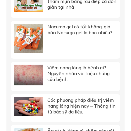
thâm mụn bằng rau diếp cá đơn
giản tại nhà
Nacurgo gel có tốt không, giá
bán Nacurgo gel là bao nhiêu?
Viêm nang lông là bệnh gì?
Nguyên nhân và Triệu chứng
của bệnh.
Các phương pháp điều trị viêm
nang lông hiện nay – Thông tin
từ bác sỹ da liễu.
Ăn gì và kiêng gì, chăm sóc vết