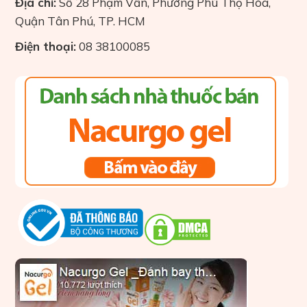
Địa chỉ:
Số 28 Phạm Vấn, Phường Phú Thọ Hòa,
Quận Tân Phú, TP. HCM
Điện thoại:
08 38100085