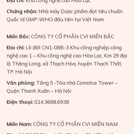
Địa chỉ:
Khu công nghệ cao Hòa Lạc
Chứng nhận:
Nhà máy Dược phẩm đạt tiêu chuẩn
Quốc tế GMP-WHO đầu tiên tại Việt Nam
Miền Bắc:
CÔNG TY CỔ PHẦN CVI MIỀN BẮC
Địa chỉ:
Lô đất CN1-08B-3 Khu công nghiệp công
nghệ cao 1 – Khu công nghệ cao Hòa Lạc, Km 29 đại
lộ Thăng Long, xã Thạch Hòa, huyện Thạch Thất,
TP. Hà Nội.
Văn phòng:
Tầng 5 -Tòa nhà Comatce Tower –
Quận Thanh Xuân – Hà Nội
Điện thoại:
024.3668.6938
Miền Nam:
CÔNG TY CỔ PHẦN CVI MIỀN NAM