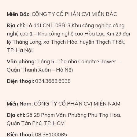
Miền Bắc:
CÔNG TY CỔ PHẦN CVI MIỀN BẮC
Địa chỉ:
Lô đất CN1-08B-3 Khu công nghiệp công
nghệ cao 1 – Khu công nghệ cao Hòa Lạc, Km 29 đại
lộ Thăng Long, xã Thạch Hòa, huyện Thạch Thất,
TP. Hà Nội.
Văn phòng:
Tầng 5 -Tòa nhà Comatce Tower –
Quận Thanh Xuân – Hà Nội
Điện thoại:
024.3668.6938
Miền Nam:
CÔNG TY CỔ PHẦN CVI MIỀN NAM
Địa chỉ:
Số 28 Phạm Vấn, Phường Phú Thọ Hòa,
Quận Tân Phú, TP. HCM
Điện thoại:
08 38100085