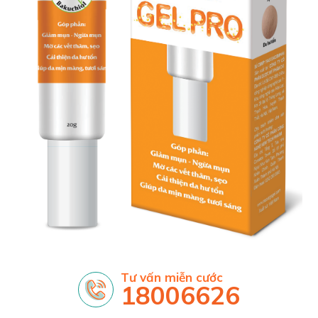
Tư vấn miễn cước
18006626