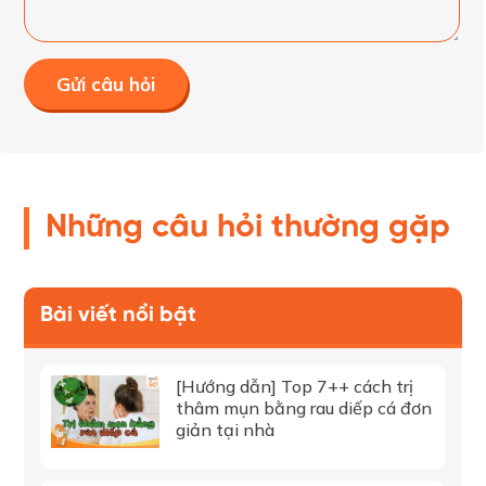
Gửi câu hỏi
Những câu hỏi thường gặp
Bài viết nổi bật
[Hướng dẫn] Top 7++ cách trị
thâm mụn bằng rau diếp cá đơn
giản tại nhà