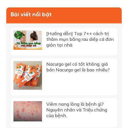
Bài viết nổi bật
[Hướng dẫn] Top 7++ cách trị
thâm mụn bằng rau diếp cá đơn
giản tại nhà
Nacurgo gel có tốt không, giá
bán Nacurgo gel là bao nhiêu?
Viêm nang lông là bệnh gì?
Nguyên nhân và Triệu chứng
của bệnh.