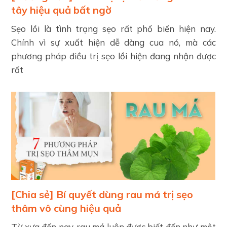
tây hiệu quả bất ngờ
Sẹo lồi là tình trạng sẹo rất phổ biến hiện nay.
Chính vì sự xuất hiện dễ dàng cua nó, mà các
phương pháp điều trị sẹo lồi hiện đang nhận được
rất
[Chia sẻ] Bí quyết dùng rau má trị sẹo
thâm vô cùng hiệu quả
Từ xưa đến nay, rau má luôn được biết đến như một