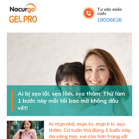
Tư vấn miễn
cước
18006626
Ai bị sẹo lồi, sẹo lõm, sẹo thâm: Thử làm
1 bước này mỗi tối bao mờ không dấu
vết!
Ai mụn nhỏ, mụn to, mụn li ti, sẹo
thâm: Cứ tuân thủ đúng 1 bước này,
da sáng mịn, vui còn hơn trúng số!