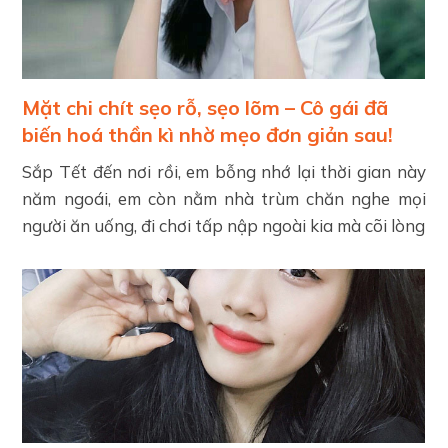
Mặt chi chít sẹo rỗ, sẹo lõm – Cô gái đã
biến hoá thần kì nhờ mẹo đơn giản sau!
Sắp Tết đến nơi rồi, em bỗng nhớ lại thời gian này
năm ngoái, em còn nằm nhà trùm chăn nghe mọi
người ăn uống, đi chơi tấp nập ngoài kia mà cõi lòng