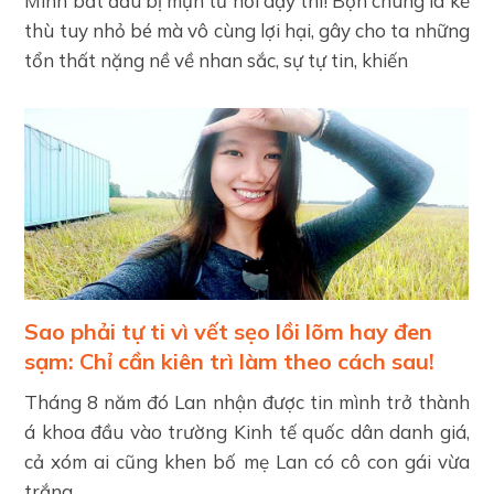
Mình bắt đầu bị mụn từ hồi dậy thì! Bọn chúng là kẻ
thù tuy nhỏ bé mà vô cùng lợi hại, gây cho ta những
tổn thất nặng nề về nhan sắc, sự tự tin, khiến
Sao phải tự ti vì vết sẹo lồi lõm hay đen
sạm: Chỉ cần kiên trì làm theo cách sau!
Tháng 8 năm đó Lan nhận được tin mình trở thành
á khoa đầu vào trường Kinh tế quốc dân danh giá,
cả xóm ai cũng khen bố mẹ Lan có cô con gái vừa
trắng