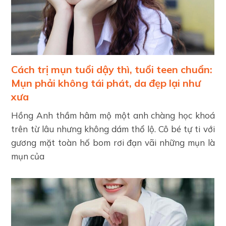
Cách trị mụn tuổi dậy thì, tuổi teen chuẩn:
Mụn phải không tái phát, da đẹp lại như
xưa
Hồng Anh thầm hâm mộ một anh chàng học khoá
trên từ lâu nhưng không dám thổ lộ. Cô bé tự ti với
gương mặt toàn hố bom rơi đạn vãi những mụn là
mụn của