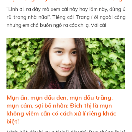
“Linh ơi, ra đây mà xem cái này hay lắm này, đừng ủ
rũ trong nhà nữa!”, Tiếng cái Trang í ới ngoài cổng
nhưng em chả buồn ngó ra các chị ạ. Với cái
Mụn ẩn, mụn đầu đen, mụn đầu trắng,
mụn cám, sợi bã nhờn: Đích thị là mụn
không viêm cần có cách xử lí riêng khác
biệt!