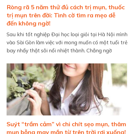
Ròng rã 5 năm thử đủ cách trị mụn, thuốc
trị mụn trên đời: Tình cờ tìm ra mẹo dễ
đến không ngờ!
Sau khi tốt nghiệp Đại học loại giỏi tại Hà Nội mình
vào Sài Gòn làm việc với mong muốn có một tuổi trẻ
bay nhẩy thật sôi nổi nhiệt thành. Chẳng ngờ
Suýt “trầm cảm” vì chi chít sẹo mụn, thâm
mụn bỗng may mắn từ trên trời rơi xuống!