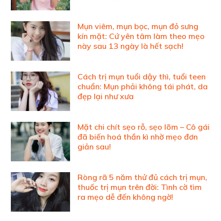
Mụn viêm, mụn bọc, mụn đỏ sưng
kín mặt: Cứ yên tâm làm theo mẹo
này sau 13 ngày là hết sạch!
Cách trị mụn tuổi dậy thì, tuổi teen
chuẩn: Mụn phải không tái phát, da
đẹp lại như xưa
Mặt chi chít sẹo rỗ, sẹo lõm – Cô gái
đã biến hoá thần kì nhờ mẹo đơn
giản sau!
Ròng rã 5 năm thử đủ cách trị mụn,
thuốc trị mụn trên đời: Tình cờ tìm
ra mẹo dễ đến không ngờ!