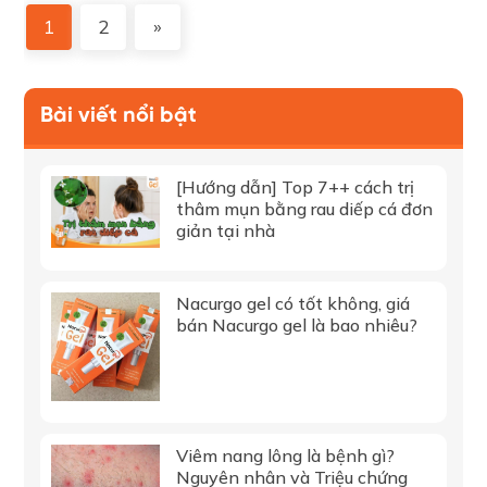
1
2
»
Bài viết nổi bật
[Hướng dẫn] Top 7++ cách trị
thâm mụn bằng rau diếp cá đơn
giản tại nhà
Nacurgo gel có tốt không, giá
bán Nacurgo gel là bao nhiêu?
Viêm nang lông là bệnh gì?
Nguyên nhân và Triệu chứng