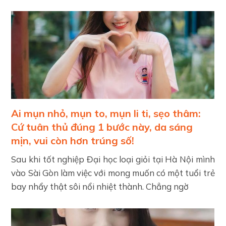
Ai mụn nhỏ, mụn to, mụn li ti, sẹo thâm:
Cứ tuân thủ đúng 1 bước này, da sáng
mịn, vui còn hơn trúng số!
Sau khi tốt nghiệp Đại học loại giỏi tại Hà Nội mình
vào Sài Gòn làm việc với mong muốn có một tuổi trẻ
bay nhẩy thật sôi nổi nhiệt thành. Chẳng ngờ