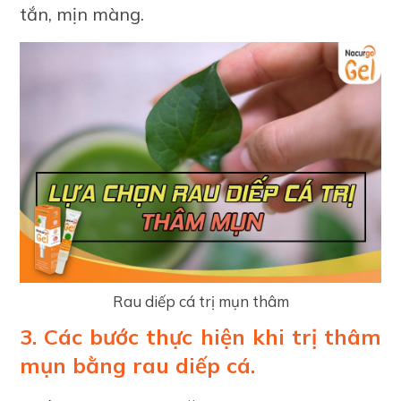
tắn, mịn màng.
Rau diếp cá trị mụn thâm
3. Các bước thực hiện khi trị thâm
mụn bằng rau diếp cá.