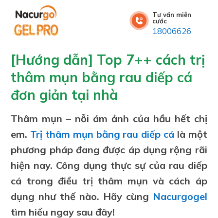
Tư vấn miễn
cước
18006626
[Hướng dẫn] Top 7++ cách trị
thâm mụn bằng rau diếp cá
đơn giản tại nhà
Thâm mụn – nỗi ám ảnh của hầu hết chị
em.
Trị thâm mụn bằng rau diếp cá
là một
phương pháp đang được áp dụng rộng rãi
hiện nay. Công dụng thực sự của rau diếp
cá trong điều trị thâm mụn và cách áp
dụng như thế nào. Hãy cùng
Nacurgogel
tìm hiểu ngay sau đây!