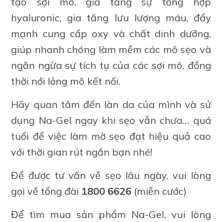
tạo sợi mô, gia tăng sự tổng hợp
hyaluronic, gia tăng lưu lượng máu, đẩy
mạnh cung cấp oxy và chất dinh dưỡng,
giúp nhanh chóng làm mềm các mô sẹo và
ngăn ngừa sự tích tụ của các sợi mô, đồng
thời nới lỏng mô kết nối.
Hãy quan tâm đến làn da của mình và sử
dụng Na-Gel ngay khi sẹo vẫn chưa… quá
tuổi để việc làm mờ sẹo đạt hiệu quả cao
với thời gian rút ngắn bạn nhé!
Để được tư vấn về sẹo lâu ngày, vui lòng
gọi về tổng đài
1800 6626
(miễn cước)
Để tìm mua sản phẩm Na-Gel, vui lòng