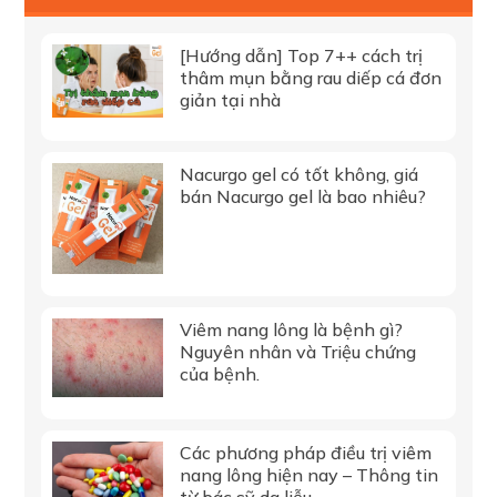
[Hướng dẫn] Top 7++ cách trị
thâm mụn bằng rau diếp cá đơn
giản tại nhà
Nacurgo gel có tốt không, giá
bán Nacurgo gel là bao nhiêu?
Viêm nang lông là bệnh gì?
Nguyên nhân và Triệu chứng
của bệnh.
Các phương pháp điều trị viêm
nang lông hiện nay – Thông tin
từ bác sỹ da liễu.