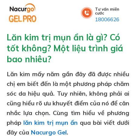
Tư vấn miễn
cước
18006626
Lăn kim trị mụn ẩn là gì? Có
tốt không? Một liệu trình giá
bao nhiêu?
Lăn kim mấy năm gần đây đã được nhiều
chị em biết đến là một phương pháp chăm
sóc da hiệu quả. Tuy nhiên, không phải ai
cũng hiểu rõ ưu khuyết điểm của nó để cân
nhắc lựa chọn. Cùng tìm hiểu về phương
pháp
lăn kim trị mụn ẩn
qua bài viết dưới
đây của
Nacurgo Gel
.