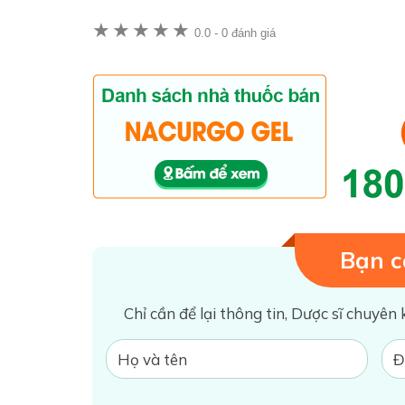
★
★
★
★
★
0.0
-
0 đánh giá
Bạn c
Chỉ cần để lại thông tin, Dược sĩ chuyên 