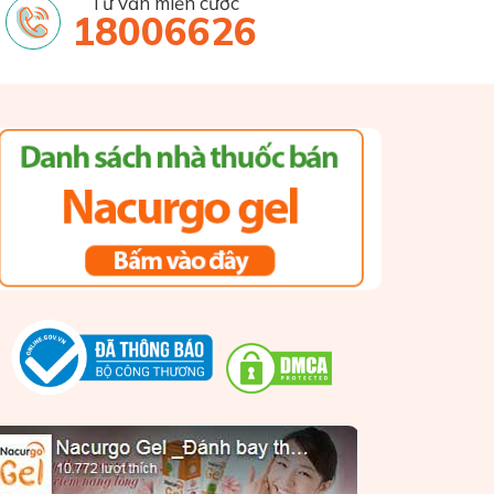
Tư vấn miễn cước
18006626