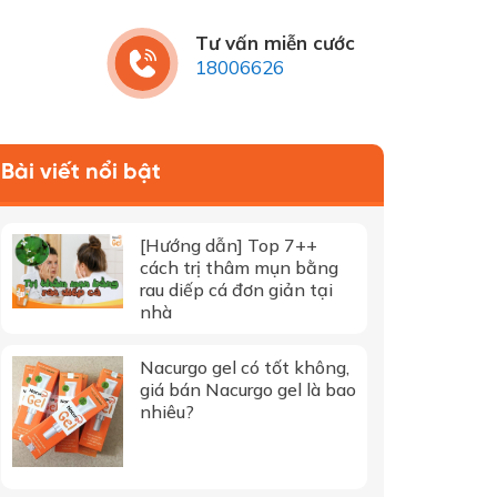
Tư vấn miễn cước
18006626
Bài viết nổi bật
[Hướng dẫn] Top 7++
cách trị thâm mụn bằng
rau diếp cá đơn giản tại
nhà
Nacurgo gel có tốt không,
giá bán Nacurgo gel là bao
nhiêu?