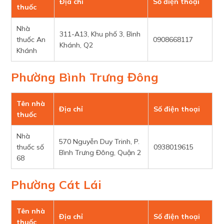
Địa chỉ
Số điện thoại
thuốc
Nhà
311-A13, Khu phố 3, Bình
thuốc An
0908668117
Khánh, Q2
Khánh
Phường Bình Trưng Đông
Tên nhà
Địa chỉ
Số điện thoại
thuốc
Nhà
570 Nguyễn Duy Trinh, P.
thuốc số
0938019615
Bình Trưng Đông, Quận 2
68
Phường Cát Lái
Tên nhà
Địa chỉ
Số điện thoại
thuốc