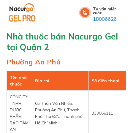
Tư vấn miễn
cước
18006626
Nhà thuốc bán Nacurgo Gel
tại Quận 2
Phường An Phú
Tên nhà
Địa chỉ
Số điện thoại
thuốc
CÔNG TY
TNHH
65 Thân Văn Nhiếp,
DƯỢC
Phường An Phú, Thành
333066111
PHẨM
Phố Thủ Đức, Thành phố
BẢO TÂM
Hồ Chí Minh
AN