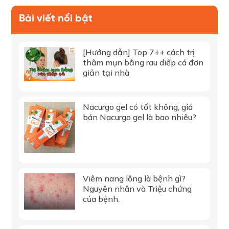
Bài viết nổi bật
[Hướng dẫn] Top 7++ cách trị
thâm mụn bằng rau diếp cá đơn
giản tại nhà
Nacurgo gel có tốt không, giá
bán Nacurgo gel là bao nhiêu?
Viêm nang lông là bệnh gì?
Nguyên nhân và Triệu chứng
của bệnh.