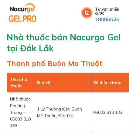
Tư vấn miễn
cước
18006626
Nhà thuốc bán Nacurgo Gel
tại Đắk Lắk
Thành phố Buôn Ma Thuột
Tên nhà
Địa chỉ
Số điện thoại
thuốc
Nhà thuốc
Phương
1 Lý Thường Kiệt, Buôn
Trang -
05003 818 133
Mê Thuộc, Đăk Lăk
05003 818
133