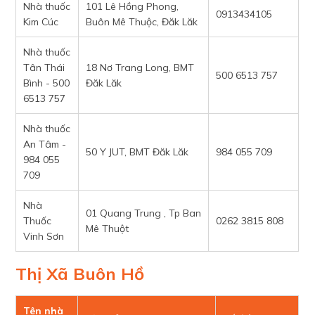
Nhà thuốc
101 Lê Hồng Phong,
0913434105
Kim Cúc
Buôn Mê Thuộc, Đăk Lăk
Nhà thuốc
Tân Thái
18 Nơ Trang Long, BMT
500 6513 757
Bình - 500
Đăk Lăk
6513 757
Nhà thuốc
An Tâm -
50 Y JUT, BMT Đăk Lăk
984 055 709
984 055
709
Nhà
01 Quang Trung , Tp Ban
Thuốc
0262 3815 808
Mê Thuột
Vinh Sơn
Thị Xã Buôn Hồ
Tên nhà