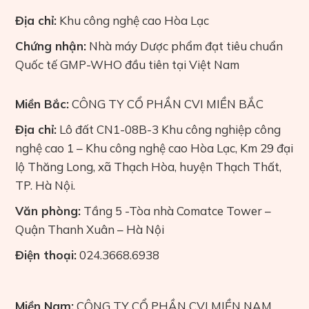
Địa chỉ:
Khu công nghệ cao Hòa Lạc
Chứng nhận:
Nhà máy Dược phẩm đạt tiêu chuẩn
Quốc tế GMP-WHO đầu tiên tại Việt Nam
Miền Bắc:
CÔNG TY CỔ PHẦN CVI MIỀN BẮC
Địa chỉ:
Lô đất CN1-08B-3 Khu công nghiệp công
nghệ cao 1 – Khu công nghệ cao Hòa Lạc, Km 29 đại
lộ Thăng Long, xã Thạch Hòa, huyện Thạch Thất,
TP. Hà Nội.
Văn phòng:
Tầng 5 -Tòa nhà Comatce Tower –
Quận Thanh Xuân – Hà Nội
Điện thoại:
024.3668.6938
Miền Nam:
CÔNG TY CỔ PHẦN CVI MIỀN NAM