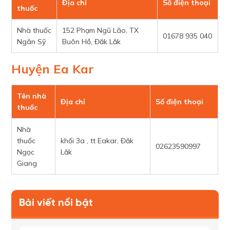
Địa chỉ
Số điện thoại
thuốc
Nhà thuốc
152 Phạm Ngũ Lão, TX
01678 935 040
Ngân Sỹ
Buôn Hồ, Đăk Lăk
Huyện Ea Kar
Tên nhà
Địa chỉ
Số điện thoại
thuốc
Nhà
thuốc
khối 3a , tt Eakar, Đăk
02623590997
Ngọc
Lăk
Giang
Bài viết nổi bật